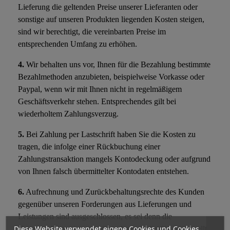
Lieferung die geltenden Preise unserer Lieferanten oder
sonstige auf unseren Produkten liegenden Kosten steigen,
sind wir berechtigt, die vereinbarten Preise im
entsprechenden Umfang zu erhöhen.
4.
Wir behalten uns vor, Ihnen für die Bezahlung bestimmte
Bezahlmethoden anzubieten, beispielweise Vorkasse oder
Paypal, wenn wir mit Ihnen nicht in regelmäßigem
Geschäftsverkehr stehen. Entsprechendes gilt bei
wiederholtem Zahlungsverzug.
5.
Bei Zahlung per Lastschrift haben Sie die Kosten zu
tragen, die infolge einer Rückbuchung einer
Zahlungstransaktion mangels Kontodeckung oder aufgrund
von Ihnen falsch übermittelter Kontodaten entstehen.
6.
Aufrechnung und Zurückbehaltungsrechte des Kunden
gegenüber unseren Forderungen aus Lieferungen und
Leistungen sind ausgeschlossen, es sei denn die
Diese Website verwendet eigene Cookies und Cookies
Gegenforderung ist unstreitig oder rechtskräftig festgestellt.